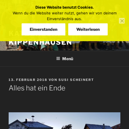
Zum
Diese Website benutzt Cookies.
Inhalt
Wenn du die Website weiter nutzt, gehen wir von deinem
springen
Einverständnis aus.
Einverstanden
Weiterlesen
KATZENZUNFT
KIPPENHAUSEN
Menü
VERÖFFENTLICHT
13. FEBRUAR 2018
VON
SUSI SCHEINERT
AM
Alles hat ein Ende