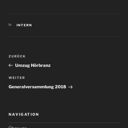
KATEGORIEN
INTERN
Beitragsnavigation
Vorheriger
ZURÜCK
Beitrag
Umzug Hörbranz
Nächster
WEITER
Beitrag
Generalversammlung 2018
NAVIGATION