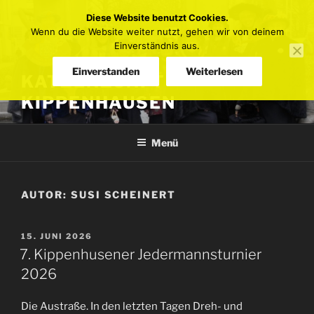
Zum
Diese Website benutzt Cookies.
Inhalt
Wenn du die Website weiter nutzt, gehen wir von deinem
springen
Einverständnis aus.
Einverstanden
Weiterlesen
KATZENZUNFT
KIPPENHAUSEN
Menü
AUTOR:
SUSI SCHEINERT
VERÖFFENTLICHT
15. JUNI 2026
AM
7. Kippenhusener Jedermannsturnier
2026
Die Austraße. In den letzten Tagen Dreh- und