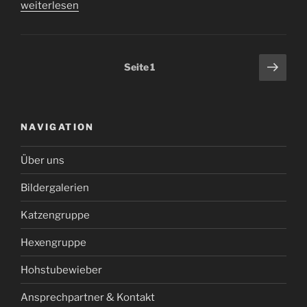
„Narrenbaumstellen
weiterlesen
im
Jubiläumsjahr“
Seitennummerierung
Näch
Seite
1
Seit
der
Beiträge
NAVIGATION
Über uns
Bildergalerien
Katzengruppe
Hexengruppe
Hohstubewieber
Ansprechpartner & Kontakt