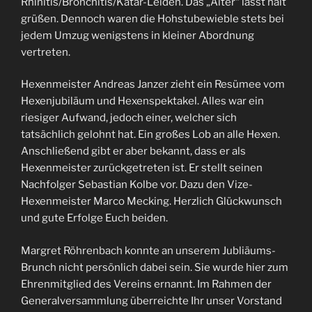
Rhinitis/Bronchitis/Katar-Leiden. Das „Alter“ lässt halt
grüßen. Dennoch waren die Hohstubewieble stets bei
jedem Umzug wenigstens in kleiner Abordnung
vertreten.
Hexenmeister Andreas Janzer zieht ein Resümee vom
Hexenjubiläum und Hexenspektakel. Alles war ein
riesiger Aufwand, jedoch einer, welcher sich
tatsächlich gelohnt hat. Ein großes Lob an alle Hexen.
Anschließend gibt er aber bekannt, dass er als
Hexenmeister zurückgetreten ist. Er stellt seinen
Nachfolger Sebastian Kolbe vor. Dazu den Vize-
Hexenmeister Marco Mecking. Herzlich Glückwunsch
und gute Erfolge Euch beiden.
Margret Röhrenbach konnte an unserem Jubliäums-
Brunch nicht persönlich dabei sein. Sie wurde hier zum
Ehrenmitglied des Vereins ernannt. Im Rahmen der
Generalversammlung überreichte Ihr unser Vorstand