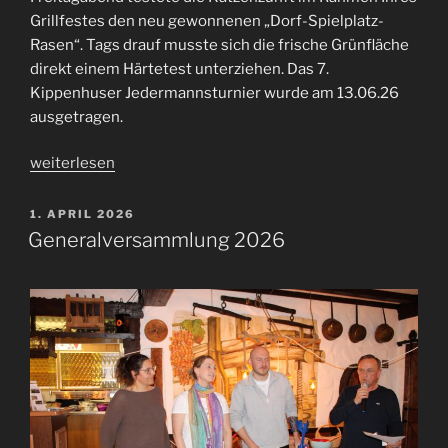
Grillfestes den neu gewonnenen „Dorf-Spielplatz-
Rasen“. Tags drauf musste sich die frische Grünfläche
direkt einem Härtetest unterziehen. Das 7.
Kippenhuser Jedermannsturnier wurde am 13.06.26
ausgetragen.
„7.
weiterlesen
Kippenhusener
Jedermannsturnier
VERÖFFENTLICHT
1. APRIL 2026
AM
2026“
Generalversammlung 2026