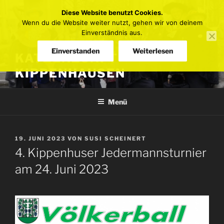
Zum
Diese Website benutzt Cookies.
Inhalt
Wenn du die Website weiter nutzt, gehen wir von deinem
springen
Einverständnis aus.
Einverstanden
Weiterlesen
KATZENZUNFT
KIPPENHAUSEN
Menü
VERÖFFENTLICHT
19. JUNI 2023
VON
SUSI SCHEINERT
AM
4. Kippenhuser Jedermannsturnier
am 24. Juni 2023