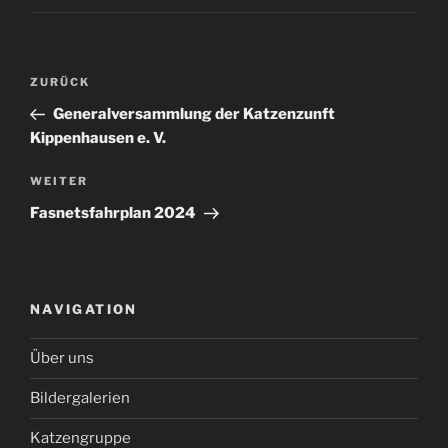
Beitragsnavigation
Vorheriger
ZURÜCK
Beitrag
Generalversammlung der Katzenzunft
Kippenhausen e. V.
Nächster
WEITER
Beitrag
Fasnetsfahrplan 2024
NAVIGATION
Über uns
Bildergalerien
Katzengruppe