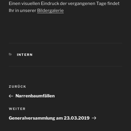
Einen visuellen Eindruck der vergangenen Tage findet
Ihr in unserer
Bildergalerie
KATEGORIEN
INTERN
Beitragsnavigation
Vorheriger
ZURÜCK
Beitrag
Narrenbaumfällen
Nächster
WEITER
Beitrag
Generalversammlung am 23.03.2019