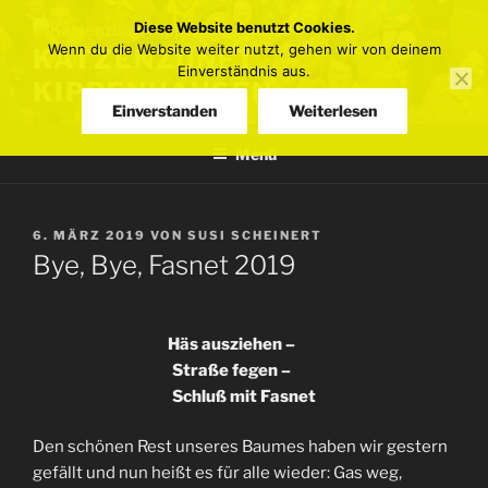
Zum
Diese Website benutzt Cookies.
Inhalt
Wenn du die Website weiter nutzt, gehen wir von deinem
KATZENZUNFT
springen
Einverständnis aus.
KIPPENHAUSEN
Einverstanden
Weiterlesen
Menü
VERÖFFENTLICHT
6. MÄRZ 2019
VON
SUSI SCHEINERT
AM
Bye, Bye, Fasnet 2019
Häs ausziehen –
Straße fegen –
Schluß mit Fasnet
Den schönen Rest unseres Baumes haben wir gestern
gefällt und nun heißt es für alle wieder: Gas weg,