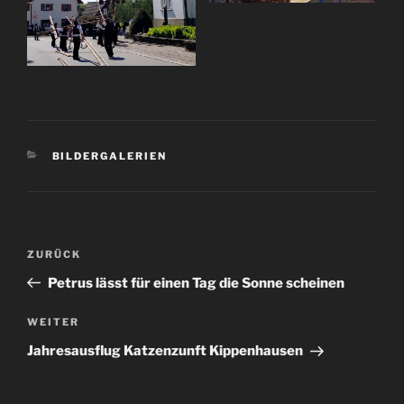
KATEGORIEN
BILDERGALERIEN
Beitragsnavigation
Vorheriger
ZURÜCK
Beitrag
Petrus lässt für einen Tag die Sonne scheinen
Nächster
WEITER
Beitrag
Jahresausflug Katzenzunft Kippenhausen