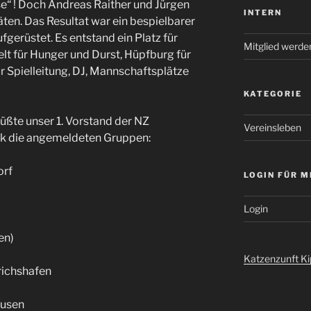
e“ ! Doch Andreas Raither und Jürgen
INTERN
äten. Das Resultat war ein bespielbarer
fgerüstet. Es entstand ein Platz für
Mitglied werde
t für Hunger und Durst, Hüpfburg für
r Spielleitung, DJ, Mannschaftsplätze
KATEGORIE
üßte unser 1. Vorstand der NZ
Vereinsleben
k die angemeldeten Gruppen:
orf
LOGIN FÜR M
Login
en)
Katzenzunft K
richshafen
ausen