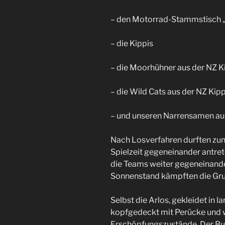
– den Motorrad-Stammstisch 
– die Kippis
– die Moorhühner aus der NZ 
– die Wild Cats aus der NZ Ki
– und unseren Narrensamen au
Nach Losverfahren durften zun
Spielzeit gegeneinander antrete
die Teams weiter gegeneinand
Sonnenstand kämpften die Gru
Selbst die Arlos, gekleidet i
kopfgedeckt mit Perücke und w
Erschöpfungszustände. Der Buc