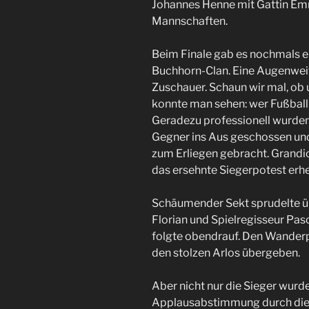
Johannes Henne mit Gattin Em
Mannschaften.
Beim Finale gab es nochmals ei
Buchhorn-Clan. Eine Augenweite
Zuschauer. Schaun wir mal, ob 
konnte man sehen: wer Fußball
Geradezu professionell wurden d
Gegner ins Aus geschossen und
zum Erliegen gebracht. Grandio
das ersehnte Siegerpotest er
Schäumender Sekt sprudelte üb
Florian und Spielregisseur Pa
folgte obendrauf. Den Wanderpo
den stolzen Arlos übergeben.
Aber nicht nur die Sieger wurd
Applausabstimmung durch die 