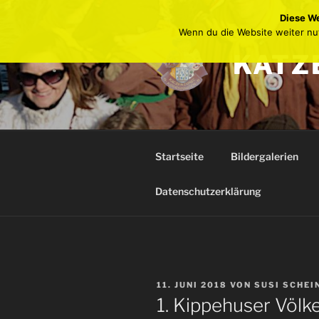
Zum
Diese We
Inhalt
Wenn du die Website weiter nu
springen
KATZ
Startseite
Bildergalerien
Datenschutzerklärung
VERÖFFENTLICHT
11. JUNI 2018
VON
SUSI SCHEI
AM
1. Kippehuser Völk