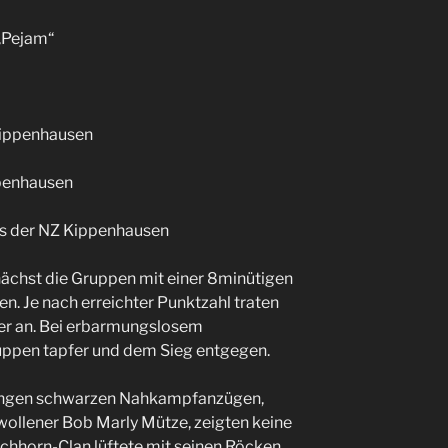
„Pejam“
Kippenhausen
ppenhausen
s der NZ Kippenhausen
ächst die Gruppen mit einer 8minütigen
n. Je nach erreichter Punktzahl traten
er an. Bei erbarmungslosem
ppen tapfer und dem Sieg entgegen.
n langen schwarzen Nahkampfanzügen,
ollener Bob Marly Mütze, zeigten keine
hhorn-Clan lüftete mit seinen Röcken