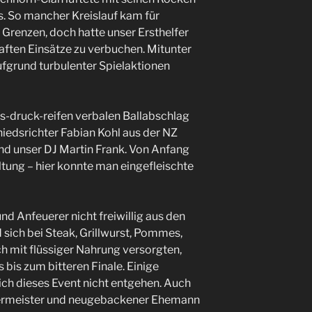
s. So mancher Kreislauf kam für
 Grenzen, doch hatte unser Ersthelfer
aften Einsätze zu verbuchen. Mitunter
ufgrund turbulenter Spielaktionen
s-druck-reifen verbalen Ballabschlag
hiedsrichter Fabian Kohl aus der NZ
und unser DJ Martin Frank. Von Anfang
ltung – hier konnte man eingefleischte
d Anfeuerer nicht freiwillig aus den
sich bei Steak, Grillwurst, Pommes,
h mit flüssiger Nahrung versorgten,
bis zum bitteren Finale. Einige
ich dieses Event nicht entgehen. Auch
germeister und neugebackener Ehemann