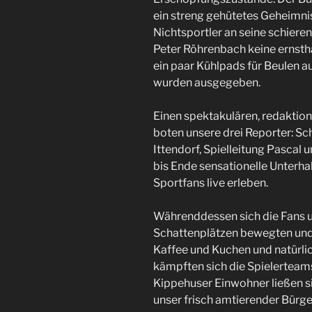
ein streng gehütetes Geheimni
Nichtsportler an seine schieren
Peter Röhrenbach keine ernsth
ein paar Kühlpads für Beulen a
wurden ausgegeben.
Einen spektakulären, redaktion
boten unsere drei Reporter: Sc
Ittendorf, Spielleitung Pascal 
bis Ende sensationelle Unterha
Sportfans live erleben.
Währenddessen sich die Fans un
Schattenplätzen bewegten und 
Kaffee und Kuchen und natürlic
kämpften sich die Spielerteams 
Kippehuser Einwohner ließen s
unser frisch amtierender Bür