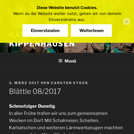
Zum
Diese Website benutzt Cookies.
Inhalt
Wenn du die Website weiter nutzt, gehen wir von deinem
springen
Einverständnis aus.
Einverstanden
Weiterlesen
KATZENZUNFT
KIPPENHAUSEN
Menü
VERÖFFENTLICHT
3. MÄRZ 2017
VON
CARSTEN STOCK
AM
Blättle 08/2017
Schmotziger Dunstig
In aller Frühe trafen wir uns zum gemeinsamen
Wecken im Dorf. Mit Schalmeien, Schellen,
Karbatschen und weiteren Lärmwerkzeugen machten