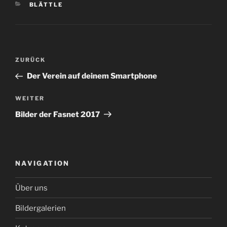
KATEGORIEN
BLÄTTLE
Beitragsnavigation
Vorheriger
ZURÜCK
Beitrag
Der Verein auf deinem Smartphone
Nächster
WEITER
Beitrag
Bilder der Fasnet 2017
NAVIGATION
Über uns
Bildergalerien