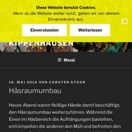
Zum
Diese Website benutzt Cookies.
Inhalt
Wenn du die Website weiter nutzt, gehen wir von deinem
springen
Einverständnis aus.
Einverstanden
Weiterlesen
KATZENZUNFT
KIPPENHAUSEN
Menü
VERÖFFENTLICHT
18. MAI 2016
VON
CARSTEN STOCK
AM
Häsraumumbau
Heute Abend waren fleißige Hände damit beschäftigt,
den Häsraumumbau weiterzuführen. Während die
Einen im Häsbereich die Aufhängungen bastelten,
entrümpelten die anderen den Müll und befreiten den